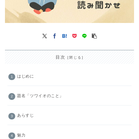
目次
はじめに
題名「ツワイオのこと」
あらすじ
魅力