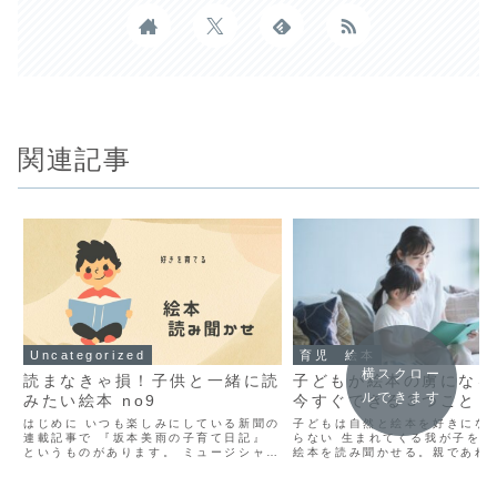
関連記事
Uncategorized
育児 絵本
横スクロー
読まなきゃ損！子供と一緒に読
子どもが絵本の虜になる
ルできます
みたい絵本 no9
今すぐできる３つこと
はじめに いつも楽しみにしている新聞の
子どもは自然と絵本を好きにな
連載記事で 『坂本美雨の子育て日記』
らない 生まれてくる我が子を膝
というものがあります。 ミュージシャン
絵本を読み聞かせる。親であれ
の坂本美雨さんが自身の子育てにまつわ
想像する理想的な光景ですね。 
る話をしてくださるのですが、 今回のテ
いうと、多くの親御さんは葛藤
ーマは『話を真剣に聞く』というもので
と思います。「うちの子、全然